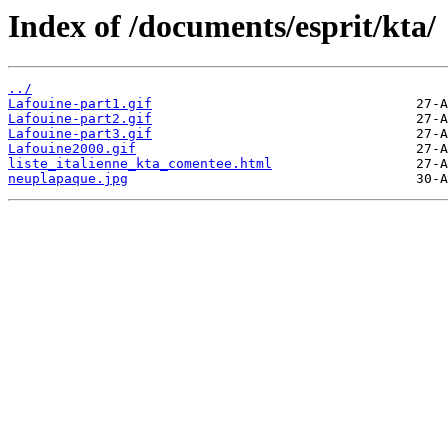
Index of /documents/esprit/kta/
../
Lafouine-part1.gif
Lafouine-part2.gif
Lafouine-part3.gif
Lafouine2000.gif
liste_italienne_kta_comentee.html
neuplapaque.jpg